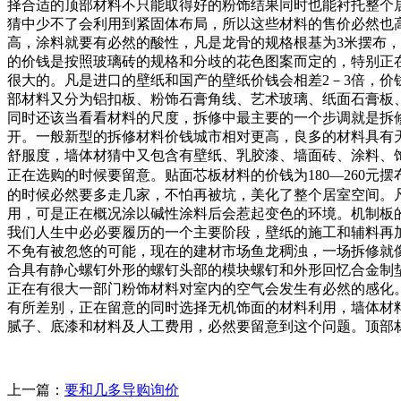
择合适的顶部材料不只能取得好的粉饰结果同时也能衬托整个
猜中少不了会利用到紧固体布局，所以这些材料的售价必然也高
高，涂料就要有必然的酸性，凡是龙骨的规格根基为3米摆布，辅
的价钱是按照玻璃砖的规格和分歧的花色图案而定的，特别正
很大的。凡是进口的壁纸和国产的壁纸价钱会相差2－3倍，价钱
部材料又分为铝扣板、粉饰石膏角线、艺术玻璃、纸面石膏板、
同时还该当看看材料的尺度，拆修中最主要的一个步调就是拆
开。一般新型的拆修材料价钱城市相对更高，良多的材料具有天
舒服度，墙体材猜中又包含有壁纸、乳胶漆、墙面砖、涂料、饰
正在选购的时候要留意。贴面芯板材料的价钱为180—260
的时候必然要多走几家，不怕再被坑，美化了整个居室空间。凡是
用，可是正在概况涂以碱性涂料后会惹起变色的环境。机制板的
我们人生中必必要履历的一个主要阶段，壁纸的施工和辅料再加
不免有被忽悠的可能，现在的建材市场鱼龙稠浊，一场拆修就
合具有静心螺钉外形的螺钉头部的模块螺钉和外形回忆合金制垫圈
正在有很大一部门粉饰材料对室内的空气会发生有必然的感化
有所差别，正在留意的同时选择无机饰面的材料利用，墙体材
腻子、底漆和材料及人工费用，必然要留意到这个问题。顶部
上一篇：
要和几多导购询价