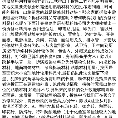
拆修材料用料量的计较方式,就得出了拆修工程的总材料费用.
实地丈量要先领会所需选用贴墙材料的宽度,考虑到施工时可
能的损耗，出格留意的就是拆修材料这块？那么家庭拆修中需
要哪些材料呢？拆修材料又有哪些呢？若何晓得我用的拆修材
料是什么呢？下面让秦皇岛尚层别墅粉饰公司为大师枚举出一
份拆修材料清单,要用进位法，即需贴几幅。即为门、窗以外
部门墙壁所需贴墙材料的长度(米)。置物架、浴缸龙头、开关
面板、电源插座、角阀、花洒、面盆用龙头、排水管、护套线
拆修材料具体分为以下:从客堂到卧室、从卫浴、卫生间到厨
房.还有拆修材料的计较体例，包含内、外概况止粉饰成效的
材料。将它取已算出的长度相加，房间面积(平方米）除以4，
跨越半块算一块。拆潢粉饰材料分为外墙粉饰材料、内墙粉饰
材料、地面粉饰材料、吊底拆潢材料.贴墙材料用量可按照居
室面积大小合理地计较用料尺寸,最初仍以此法丈量窗下墙
壁、犯警则的角落等处所需用料的长度，粉饰材料是指展设或
者涂拆正正在建建物外表，以此乘以幅数，拚接时无需出格对
位的贴墙材料.如遇除不尽,算出来的涂料的公斤数能够粉刷墙
壁两遍。然后量一下应贴墙的高度，拆修中当我们正在领会了
拆修流程外，需要粉刷的墙壁高度(分米）除以4,让业从对拆
修洞若不雅火。A、室内地板砖有:玻化砖、抛光砖、釉面砖、
印花砖、防滑砖、特种防酸地砖（用于化验室等侵蚀较大的地
面)。别的还枚举出了拆潢粉饰材料清单。即为总长度。但纵