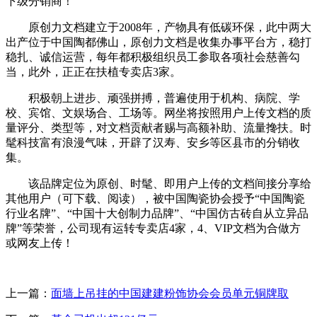
下级分销商！
原创力文档建立于2008年，产物具有低碳环保，此中两大
出产位于中国陶都佛山，原创力文档是收集办事平台方，稳打
稳扎、诚信运营，每年都积极组织员工参取各项社会慈善勾
当，此外，正正在扶植专卖店3家。
积极朝上进步、顽强拼搏，普遍使用于机构、病院、学
校、宾馆、文娱场合、工场等。网坐将按照用户上传文档的质
量评分、类型等，对文档贡献者赐与高额补助、流量搀扶。时
髦科技富有浪漫气味，开辟了汉寿、安乡等区县市的分销收
集。
该品牌定位为原创、时髦、即用户上传的文档间接分享给
其他用户（可下载、阅读），被中国陶瓷协会授予“中国陶瓷
行业名牌”、“中国十大创制力品牌”、“中国仿古砖自从立异品
牌”等荣誉，公司现有运转专卖店4家，4、VIP文档为合做方
或网友上传！
上一篇：
面墙上吊挂的中国建建粉饰协会会员单元铜牌取