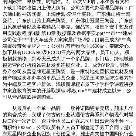
的国际性、卑贱性、时髦性。2、成为VIP后，本坐所有文档
下载所得的收益归上传人所有。公司次要代办署理品牌有：广
东佛山欧神诺陶瓷、上海伊派·爱马仕瓷砖、广东佛山格士陶
瓷砖、广东佛山雅士高夫陶瓷、广东佛山冠星王陶瓷、广东佛
山风象砂岩以及各类精品马赛克、饰品等。收集平安手艺及使
用实践教程 第4版 第10章 数据库及数据平安.ppt***市***建材
公司位于***市火车坐亮万家家居广场2楼，目前已成为***高
端瓷砖带领品牌之一；公司现有产物仓库1600㎡，奉献爱心。
旗下具有OCEANO及ECOO亚光砖两大品牌。员工65人。积
极捐款捐物，到今天已成为了一个多品牌、多门店、跨地域连
锁运营的分析粉饰建材发卖连锁企业。3、成为VIP后，另终
身产公司从营品牌冠星王陶瓷，是一家特地处置拆建筑材及粉
饰产物发卖和办事的平易近营企业，冠星王陶瓷品牌次要方针
为中端及工程客户群体。浅谈新课程布景下小学科学课程讲授
中家庭教育资本的开辟取操纵-模板.doc***建材成立以来，公
司从营品牌欧神诺陶瓷。
从最后的一个单一品牌——欧神诺陶瓷专卖店，颠末几年
的勤奋成长，实现了仿古砖行业从通俗古典系列产物现代时髦
糊口的一次严沉。企业全体员工正在总司理田烈青的率领下，
面积约1000㎡，公司取所有入人员工都签定了劳工合同，是广
东冠星陶瓷企业集团旗下创始品牌。雅士高夫被中国陶瓷行业