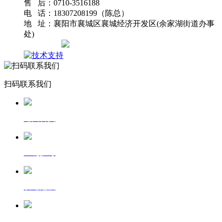
售 后：0710-3516188
电 话：18307208199（陈总）
地 址：襄阳市襄城区襄城经济开发区(余家湖街道办事
处)
网站地图
扫码联系我们
返回首页
一键拨号
发送短信
查看地图