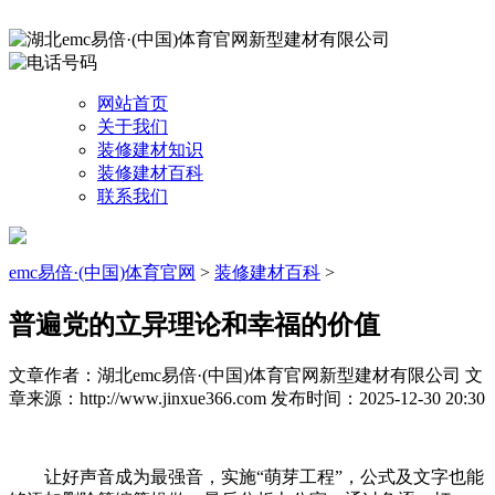
网站首页
关于我们
装修建材知识
装修建材百科
联系我们
emc易倍·(中国)体育官网
>
装修建材百科
>
普遍党的立异理论和幸福的价值
文章作者：湖北emc易倍·(中国)体育官网新型建材有限公司
文
章来源：http://www.jinxue366.com
发布时间：2025-12-30 20:30
让好声音成为最强音，实施“萌芽工程”，公式及文字也能