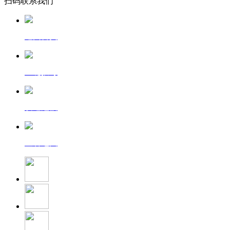
扫码联系我们
返回首页
一键拨号
发送短信
查看地图