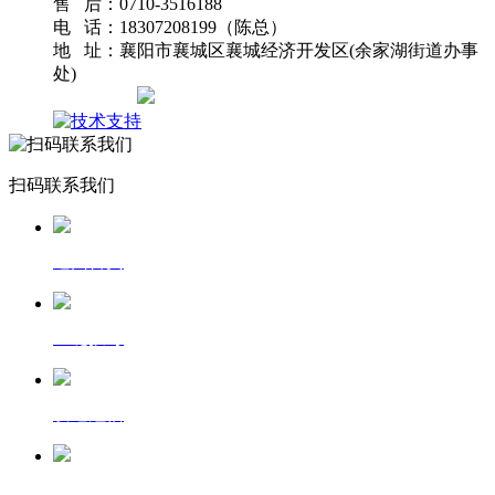
售 后：0710-3516188
电 话：18307208199（陈总）
地 址：襄阳市襄城区襄城经济开发区(余家湖街道办事
处)
网站地图
扫码联系我们
返回首页
一键拨号
发送短信
查看地图