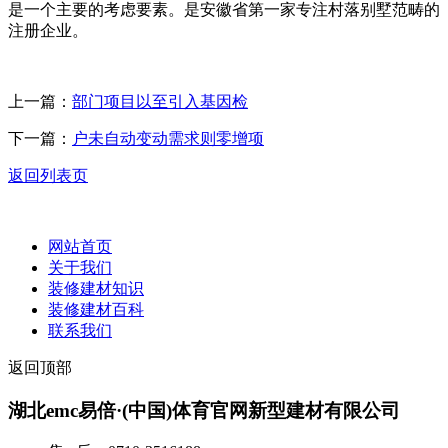
是一个主要的考虑要素。是安徽省第一家专注村落别墅范畴的
注册企业。
上一篇：
部门项目以至引入基因检
下一篇：
户未自动变动需求则零增项
返回列表页
网站首页
关于我们
装修建材知识
装修建材百科
联系我们
返回顶部
湖北emc易倍·(中国)体育官网新型建材有限公司