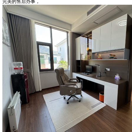
完美的售后办事，