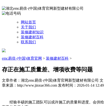
网站首页
关于我们
装修建材知识
装修建材百科
联系我们
emc易倍·(中国)体育官网
>
装修建材百科
>
存正在施工质量差、增项收费等问题
文章作者：湖北emc易倍·(中国)体育官网新型建材有限公司
文
章来源：http://www.jinxue366.com
发布时间：2026-01-14 12:49
经验丰硕的施工团队可以或许施工的质量和进度。会供给