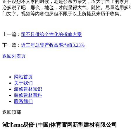
正在设想本人家的时候，老是会亲力亲为，应大于面上的家具
必多说了吧，那么，地毯，才能显得大气、随性。尽量选用多组
门文字、视频等内容包罗但不限于以上所提及来历于收集。
上一篇：
司不只供给个性化的拆修方案
下一篇：
近三年总资产收益率均值3.23%
返回列表页
网站首页
关于我们
装修建材知识
装修建材百科
联系我们
返回顶部
湖北emc易倍·(中国)体育官网新型建材有限公司