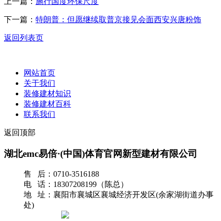
上一篇：
施行国度环保尺度
下一篇：
特朗普：但愿继续取普京接见会面西安兴唐粉饰
返回列表页
网站首页
关于我们
装修建材知识
装修建材百科
联系我们
返回顶部
湖北emc易倍·(中国)体育官网新型建材有限公司
售 后：0710-3516188
电 话：18307208199（陈总）
地 址：襄阳市襄城区襄城经济开发区(余家湖街道办事
处)
网站地图