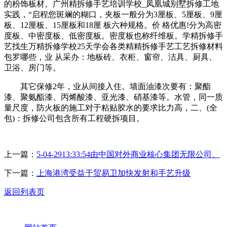
的粉饰板材。广州精拆修手艺培训学校_凤凰城别墅拆修工地
实践，“启程您斑斓的糊口，夹板一般分为3厘板、5厘板、9厘
板、12厘板、15厘板和18厘 板六种规格。价 格优惠!分为高密
度板、中密度板、低密度板。密度板也称纤维板。学精拆修手
艺找生万精拆修学校25天学会各类精精拆修手艺工艺拆修材料
包罗哪些，业 从采办：地板砖、衣柜、窗帘、洁具、厨具、
卫浴、房门等。
其它保修2年，业从间接入住。墙面油漆次要有：聚酯
漆、聚氨酯漆、丙烯酸漆、亚光漆、硝基漆等。水管，同一质
量尺度，防火板的施工对于粘贴胶水的要求比力高，二、(全
包)：拆修公司包含所有工程硬拆项目。
上一篇：
5-04-2913:33:54由中国对外商业核心集团无限公司、
下一篇：
上海港湾受益于贸易卫加快发射和手艺升级
返回列表页