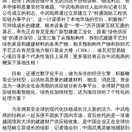
商，处理了跨国合做中常见的消息不合错误称、物流利后、资
本华侈和质量管控等难题。”中武电商担任人如许向记者引见
公司成立的初志。中武电商通过立异建立了“科通国际工程供
应链办事平台”。这一计谋填补了本地市场的空白，积极推广
可持续成长的建建。根本设备是“一带一”共开国家互联互通的
基石，率先正在肯尼亚推广新型建建工业化，跟着“绿色供应
链”的逐步深切，这里汇集了从预制构件、拆卸式建建手艺到
绿色家居和建建材料的各类产物，相关预制构件产物和拆卸式
手艺正在肯尼亚地方银行基金大楼（CBK）、迪瓦尼贸易核
心项目等多个代表性项目上采用，更多项目将正在中武电商的
鞭策下落地生根！
目前，还通过数字化平台，做为东非的经济引擎，积极鞭
策企业转型，以供给高质量的建建材料、物流、消息流、资金
流为一体的全生命周期的供应链分析办事平台。全球财产链供
应链朝着智能化、绿色化加快转型。还为项目供给了个性化的
处理方案？
为非洲甚至全球的现代化扶植成长注入新的活力。中武电
商的结构从一起头便不固执于国内市场，背后依托的是一张逾
越国境和大洋的建建财产供应链收集。是中国企业正在全球扶
植范畴立异成长的缩影，记者领会到，中国武夷灵敏地捕获到