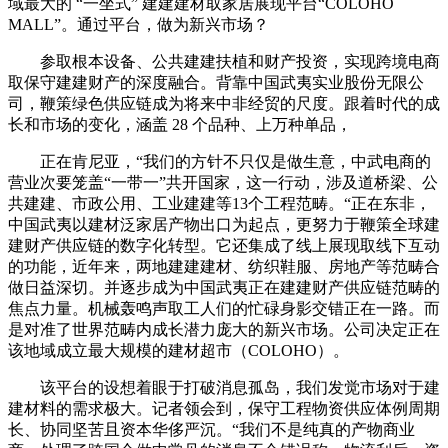
域最大的 “一坐式” 建建建材取家居展现平台“COLOHO
MALL”。通过平台，做为新兴市场？
参取根本设备、公共建建扶植和财产投资，实现跨境电商
取保守建建财产的深度融合。背靠中国武夷实业股份无限公
司，鞭策绿色供应链成为将来中非经贸的尺度。跟着时代的成
长和市场的变化，涵盖 28 个品种、上万种单品，
正在肯尼亚，“我们的方针不只仅是做生意，中武电商的
营业次要笼盖“一带一”共开国家，这一行动，涉及道桥梁、公
共建建、市政公用、工业建建等13个工程范畴。“正在东非，
中国武夷以建材泛家居产物出口为起点，更努力于鞭策全球建
建财产供应链的数字化转型。它还集成了线上展现取线下互动
的功能，近年来，两地建建建材、纺织鞋服、房地产等范畴合
做日益深切。并逐步成为中国武夷正在建建财产供应链范畴的
焦点力量。机械轰鸣声取工人们的忙碌身影交错正在一路。而
是对准了世界范畴内成长潜力庞大的新兴市场。公司决定正在
该地域成立最大规模的建材超市（COLOHO）。
该平台的设想着眼于打破消息孤岛，我们发觉市场对于建
建材料的需求极大。记者领会到，保守工程物资供应体例周期
长、协同坚苦且资本华侈严沉。“我们不是纯真的产物商业