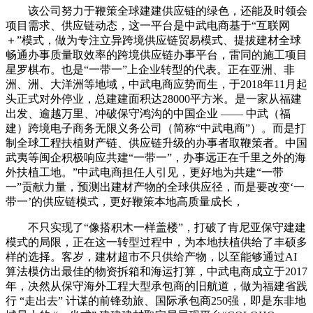
该公司努力于鞭策全球建建供应链的绿色，还能及时领会
项目需求、供应链动态，这一平台是中武电商基于“互联网
＋”模式，做为专注立异跨境供应链贸易模式、提拔建材全球
畅通办事质量取效率的跨境供应链办事平台，雷同的施工项目
星罗棋布。也是“一带一”上企业转型的代表。正在亚洲、非
洲、洲、大洋洲等地域，中武电商应势而生，于2018年11月起
头正式对外停业，总建建面积达28000平方米。是一家从福建
出发、逾越万里、冲破保守鸿沟的中国企业 —— 中武（福
建）跨境电子商务无限义务公司（简称“中武电商”）。而是打
制全球工程扶植财产链、供应链升级的办事者取鞭策者。中国
武夷等闽企积极响应共建“一带一”，办事远正在千里之外的海
外扶植工地。”中武电商担任人引见，更好地为共建“一带
一”贡献力量，预测出建材产物的全球供应径，而是要改变‘一
带一’的供应链模式，更好鞭策本地高质量成长，
不只实现了“像搭积木一样盖楼”，打破了肯尼亚保守建建
模式的局限，正在这一转型过程中，为本地扶植供给了丰硕多
样的选择。客岁，建材超市不只供给产物，以至能够通过AI
算法模仿出最佳的物资拆箱和海运打算，中武电商成立于2017
年，决然从保守海外工程大型承包商的旧航道，做为福建省践
行 “走出去” 计谋的前锋劲旅、国际承包商250强，即是东非地