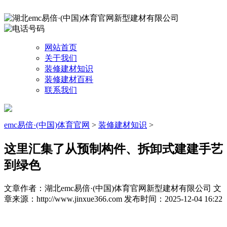
网站首页
关于我们
装修建材知识
装修建材百科
联系我们
emc易倍·(中国)体育官网
>
装修建材知识
>
这里汇集了从预制构件、拆卸式建建手艺
到绿色
文章作者：湖北emc易倍·(中国)体育官网新型建材有限公司
文
章来源：http://www.jinxue366.com
发布时间：2025-12-04 16:22