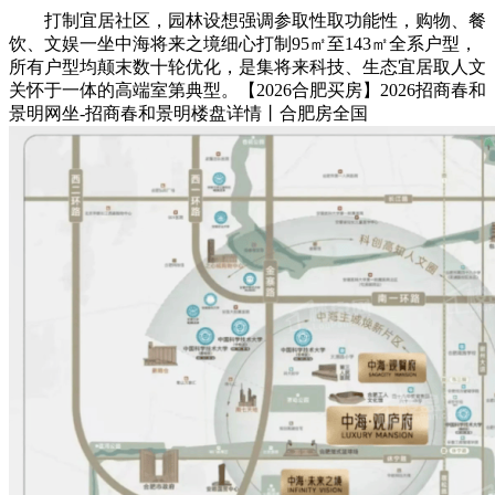
打制宜居社区，园林设想强调参取性取功能性，购物、餐
饮、文娱一坐中海将来之境细心打制95㎡至143㎡全系户型，
所有户型均颠末数十轮优化，是集将来科技、生态宜居取人文
关怀于一体的高端室第典型。【2026合肥买房】2026招商春和
景明网坐-招商春和景明楼盘详情丨合肥房全国