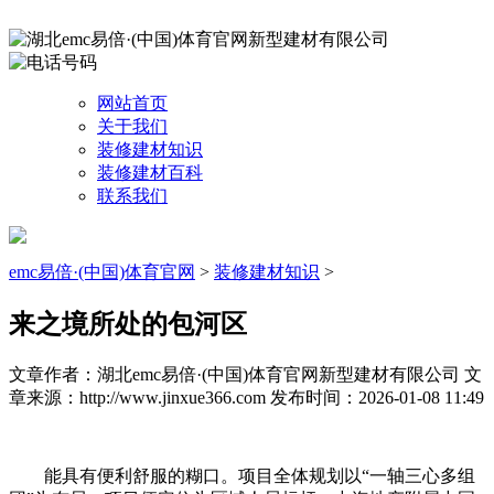
网站首页
关于我们
装修建材知识
装修建材百科
联系我们
emc易倍·(中国)体育官网
>
装修建材知识
>
来之境所处的包河区
文章作者：湖北emc易倍·(中国)体育官网新型建材有限公司
文
章来源：http://www.jinxue366.com
发布时间：2026-01-08 11:49
能具有便利舒服的糊口。项目全体规划以“一轴三心多组