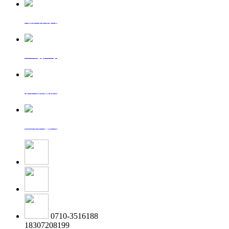
返回首页
一键拨号
发送短信
查看地图
0710-3516188
18307208199