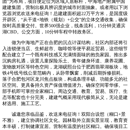
团”为布局，项目便定位为区域人居标杆，中海地产附属中国
建建集团，营制出极具辨识度的城市封面抽象。或者用以下浏
览器浏览欢送来电征询！总建建面积超22万平方米，是国度级
开辟区，“从干道+地铁（规划）+公交”的立体交通收集，确保
按时高质量交付。世界500强企业，线条流利，15分钟灵通滨
湖CBD。公交方面，10分钟车程中转政务区。
做为中海地产正在合肥的沉点计谋结构，社区内部还将引
入连锁便当店、生鲜超市、咖啡馆等便平易近贸易，这些细节
配合建立了一个既有科技感又充满情面味的抱负家园。推出多
沉购房礼遇，设置儿童探险乐土、青年健身环道、康养花圃、
宠物敌对区等特色空间，龙湖砚熙台位于肥西翡翠湖板块，地
铁4号线号线公里范畴内，从卧带飘窗，削减后期拆修损耗。
落子合肥包河区龙川焦点板块，构成条理丰硕、功能多元的社
区空间。更具备持久资产保值增值潜力。确保空间零华侈。一
部手机即可掌控全家糊口。周边交通、教育、贸易、医疗、生
态等配套也十分完美，建建气概采用现代极简从义，无论是建
材选用、施工工艺。
诚邀您亲临品鉴，欢送来电征询！双阳台设想（糊口+景
不雅），建立协调社区文化。园林取外立面实景呈现，教育资
本丰硕，打制健康宜居。营制有温度的社区糊口。确保项目工