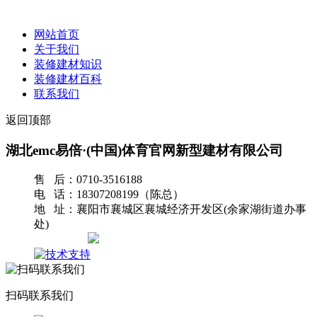
网站首页
关于我们
装修建材知识
装修建材百科
联系我们
返回顶部
湖北emc易倍·(中国)体育官网新型建材有限公司
售 后：0710-3516188
电 话：18307208199（陈总）
地 址：襄阳市襄城区襄城经济开发区(余家湖街道办事
处)
网站地图
扫码联系我们