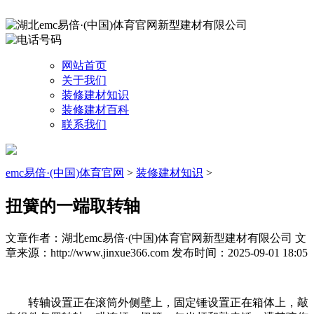
网站首页
关于我们
装修建材知识
装修建材百科
联系我们
emc易倍·(中国)体育官网
>
装修建材知识
>
扭簧的一端取转轴
文章作者：湖北emc易倍·(中国)体育官网新型建材有限公司
文
章来源：http://www.jinxue366.com
发布时间：2025-09-01 18:05
转轴设置正在滚筒外侧壁上，固定锤设置正在箱体上，敲