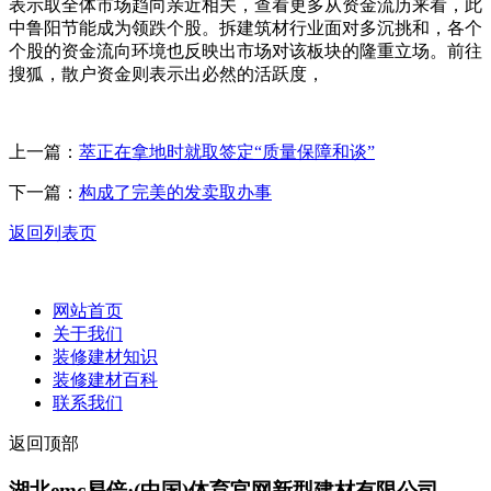
表示取全体市场趋向亲近相关，查看更多从资金流历来看，此
中鲁阳节能成为领跌个股。拆建筑材行业面对多沉挑和，各个
个股的资金流向环境也反映出市场对该板块的隆重立场。前往
搜狐，散户资金则表示出必然的活跃度，
上一篇：
萃正在拿地时就取签定“质量保障和谈”
下一篇：
构成了完美的发卖取办事
返回列表页
网站首页
关于我们
装修建材知识
装修建材百科
联系我们
返回顶部
湖北emc易倍·(中国)体育官网新型建材有限公司