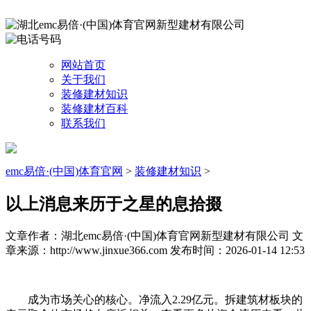
网站首页
关于我们
装修建材知识
装修建材百科
联系我们
emc易倍·(中国)体育官网
>
装修建材知识
>
以上消息来历于之星的息拾掇
文章作者：湖北emc易倍·(中国)体育官网新型建材有限公司
文
章来源：http://www.jinxue366.com
发布时间：2026-01-14 12:53
成为市场关心的核心。净流入2.29亿元。拆建筑材板块的