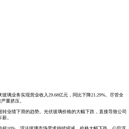
务实现营业收入29.68亿元，同比下降21.29%。尽管全
被严重挤压。
转业绩下滑的趋势。光伏玻璃价格的大幅下跌，直接导致公司
车薪。
超10%，浮法玻璃市场需求持续缩减，价格大幅下跌。公司浮