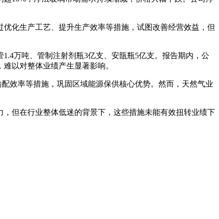
优化生产工艺、提升生产效率等措施，试图改善经营效益，但
.4万吨、管制注射剂瓶3亿支、安瓿瓶5亿支。报告期内，公
，难以对整体业绩产生显著影响。
输配效率等措施，巩固区域能源保供核心优势。然而，天然气业
力，但在行业整体低迷的背景下，这些措施未能有效扭转业绩下