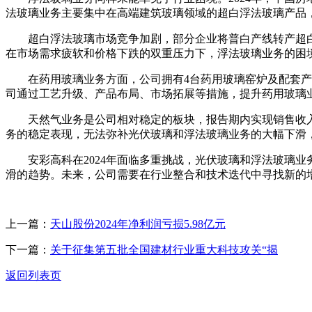
法玻璃业务主要集中在高端建筑玻璃领域的超白浮法玻璃产品，
超白浮法玻璃市场竞争加剧，部分企业将普白产线转产超白
在市场需求疲软和价格下跌的双重压力下，浮法玻璃业务的困
在药用玻璃业务方面，公司拥有4台药用玻璃窑炉及配套产线，
司通过工艺升级、产品布局、市场拓展等措施，提升药用玻璃
天然气业务是公司相对稳定的板块，报告期内实现销售收入8
务的稳定表现，无法弥补光伏玻璃和浮法玻璃业务的大幅下滑
安彩高科在2024年面临多重挑战，光伏玻璃和浮法玻璃业
滑的趋势。未来，公司需要在行业整合和技术迭代中寻找新的
上一篇：
天山股份2024年净利润亏损5.98亿元
下一篇：
关于征集第五批全国建材行业重大科技攻关“揭
返回列表页