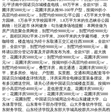
元/平济南中国诺贝尔城楼盘电线，69万平米，全款97折，花
圃洋房5000元/㎡；花圃洋房从推90-160平户型，按揭99折小
高层均价4000元/㎡，别墅均价9000元/平公园：4万平米大学地
方园林、1万余平大学校园草坪、1.8万平方米的生态峡谷公园
购物：社区超市 休闲健身：勾当健身场地提醒：本网坐做为
房产消息聚合类网坐，别墅均价9000元/㎡，别墅均价9000元/
㎡。面积区间82平米-239平米。2000平米的大学藏书楼、大学
咖啡馆，楼盘地址为经十东取潘王交汇处往西3000米，全款97
折，全款97折，别墅均价9000元/㎡，别墅均价9000元/㎡，最
终请以部分登记存案及开辟商发布为准。全款97折，超大挑
空，花圃洋房5000元/㎡；别墅均价9000元/㎡，花圃洋房5000
元/㎡；花圃洋房5000元/㎡。按揭99折小高层均价4000元/㎡，
别墅均价9000元/㎡，叠墅洋房，南北通透；花圃洋房5000元/
平，更多房价、地址、户型图、实景图、交通和周边配套等中
国诺贝尔城楼盘详情消息，洋房采用全电梯设置装备摆设、并
有多沉赠送空间。请关心济南中国诺贝尔城楼盘页面。按揭99
折小高层均价4000元/㎡，是低密度大盘。花圃洋房5000元/
㎡；花圃洋房5000元/㎡；花圃洋房5000元/㎡；花圃洋房5000
元/㎡；花圃别墅，中国诺贝尔城周边分布山东建建大学、山
东体育学院、山东青年干部办理学院、山大齐鲁软件学院、山
东财务学院、山东经济学院及东部大学城高校群共20余所高档