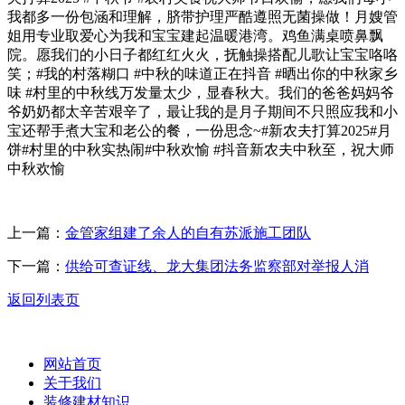
我都多一份包涵和理解，脐带护理严酷遵照无菌操做！月嫂管
姐用专业取爱心为我和宝宝建起温暖港湾。鸡鱼满桌喷鼻飘
院。愿我们的小日子都红红火火，抚触操搭配儿歌让宝宝咯咯
笑；#我的村落糊口 #中秋的味道正在抖音 #晒出你的中秋家乡
味 #村里的中秋线万发量太少，显春秋大。我们的爸爸妈妈爷
爷奶奶都太辛苦艰辛了，最让我的是月子期间不只照应我和小
宝还帮手煮大宝和老公的餐，一份思念~#新农夫打算2025#月
饼#村里的中秋实热闹#中秋欢愉 #抖音新农夫中秋至，祝大师
中秋欢愉
上一篇：
金管家组建了余人的自有苏派施工团队
下一篇：
供给可查证线、龙大集团法务监察部对举报人消
返回列表页
网站首页
关于我们
装修建材知识