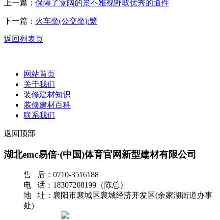
上一篇：
保障了宽阔的景不雅视野取优秀的通件
下一篇：
火车坐(公交坐):繁
返回列表页
网站首页
关于我们
装修建材知识
装修建材百科
联系我们
返回顶部
湖北emc易倍·(中国)体育官网新型建材有限公司
售 后：0710-3516188
电 话：18307208199（陈总）
地 址：襄阳市襄城区襄城经济开发区(余家湖街道办事
处)
网站地图