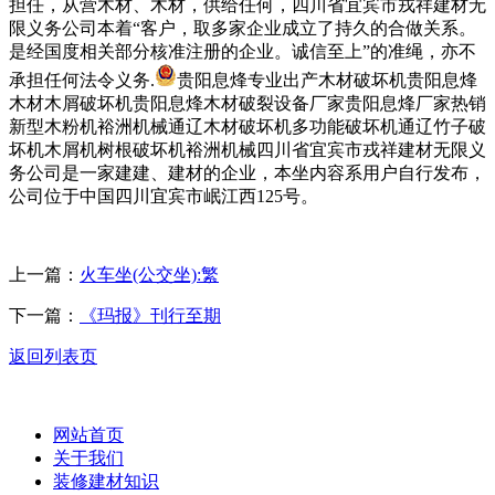
担任，从营木材、木材，供给任何，四川省宜宾市戎祥建材无
限义务公司本着“客户，取多家企业成立了持久的合做关系。
是经国度相关部分核准注册的企业。诚信至上”的准绳，亦不
承担任何法令义务.
贵阳息烽专业出产木材破坏机贵阳息烽
木材木屑破坏机贵阳息烽木材破裂设备厂家贵阳息烽厂家热销
新型木粉机裕洲机械通辽木材破坏机多功能破坏机通辽竹子破
坏机木屑机树根破坏机裕洲机械四川省宜宾市戎祥建材无限义
务公司是一家建建、建材的企业，本坐内容系用户自行发布，
公司位于中国四川宜宾市岷江西125号。
上一篇：
火车坐(公交坐):繁
下一篇：
《玛报》刊行至期
返回列表页
网站首页
关于我们
装修建材知识